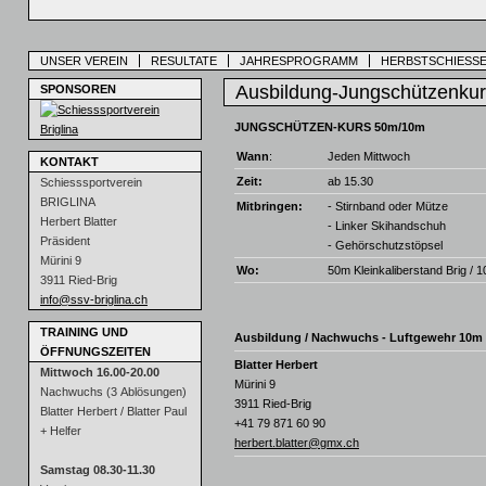
UNSER VEREIN
RESULTATE
JAHRESPROGRAMM
HERBSTSCHIESSE
Ausbildung-Jungschützenku
SPONSOREN
JUNGSCHÜTZEN-KURS 50m/10m
Wann
:
Jeden Mittwoch
KONTAKT
Zeit:
ab 15.30
Schiesssportverein
BRIGLINA
Mitbringen:
- Stirnband oder Mütze
Herbert Blatter
- Linker Skihandschuh
Präsident
- Gehörschutzstöpsel
Mürini 9
Wo:
50m Kleinkaliberstand Brig / 
3911 Ried-Brig
info@ssv-briglina.ch
TRAINING UND
Ausbildung / Nachwuchs - Luftgewehr 10m
ÖFFNUNGSZEITEN
Blatter Herbert
Mittwoch 16.00-20.00
Mürini 9
Nachwuchs (3 Ablösungen)
3911 Ried-Brig
Blatter Herbert / Blatter Paul
‭+41 79 871 60 90‬
+ Helfer
herbert.blatter@gmx.ch
Samstag 08.30-11.30