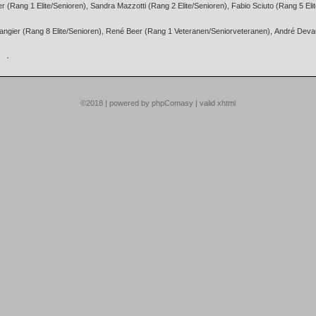
r (Rang 1 Elite/Senioren), Sandra Mazzotti (Rang 2 Elite/Senioren), Fabio Sciuto (Rang 5 Eli
rangier (Rang 8 Elite/Senioren), René Beer (Rang 1 Veteranen/Seniorveteranen), André Dev
©2018 |
powered by phpComasy
|
valid xhtml