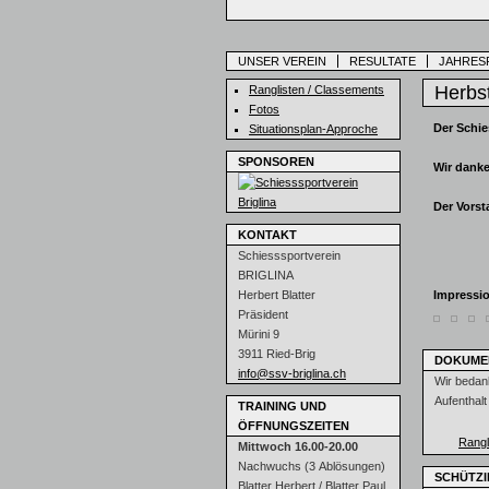
UNSER VEREIN
RESULTATE
JAHRE
Herbst
Ranglisten / Classements
Fotos
Der Schie
Situationsplan-Approche
SPONSOREN
Wir danke
Der Vorst
KONTAKT
Schiesssportverein
BRIGLINA
Herbert Blatter
Impressi
Präsident
Mürini 9
3911 Ried-Brig
DOKUME
info@ssv-briglina.ch
Wir bedan
Aufenthalt
TRAINING UND
ÖFFNUNGSZEITEN
Rangl
Mittwoch 16.00-20.00
Nachwuchs (3 Ablösungen)
SCHÜTZI
Blatter Herbert / Blatter Paul