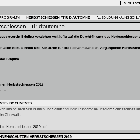
STARTSE
SPROGRAMM
HERBSTSCHIESSEN / TIR D'AUTOMNE
AUSBILDUNG-JUNGSCHÜ
schiessen - Tir d'automne
ssportverein Briglina verzichtet vorläufig auf die Durchführung des Herbstschiessens
n allen Schützinnen und Schützen für die Teilnahme an den vergangenen Herbstsch
and Briglina
onen Herbstschiessen 2019
NTE / DOCUMENTS
ken uns bei allen Schützinnen und Schützen für die Teilnahme an unserem Schiessanlass un
 im Oberwallis.
iste Herbstschiessen 2019.pdf
NNEN/SCHÜTZEN HERBSTSCHIESSEN 2019